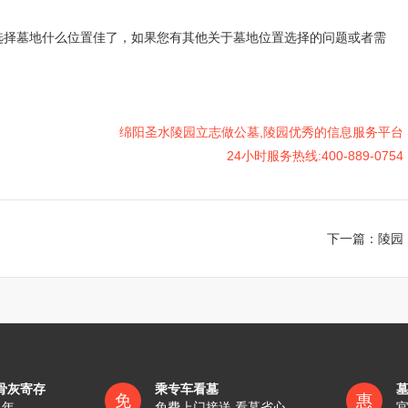
墓地什么位置佳了，如果您有其他关于墓地位置选择的问题或者需
绵阳圣水陵园立志做公墓,陵园优秀的信息服务平台
24小时服务热线:400-889-0754
下一篇：
陵园
骨灰寄存
乘专车看墓
免
惠
1年
免费上门接送 看墓省心
官