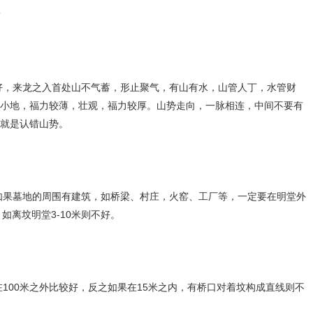
？
来龙之入首处山不气蓄，形止聚气，有山有水，山管人丁，水管财
小地，福力较薄，壮观，福力较厚。山势走向，一脉相连，中间不要有
就是认错山势。
墓地的周围有建筑，如桥梁、村庄，火窑、工厂等，一定要在明堂外
。如离坟明堂3-10米则不好。
00米之外比较好，反之如果在15米之内，有桥口对着坟构成直线则不