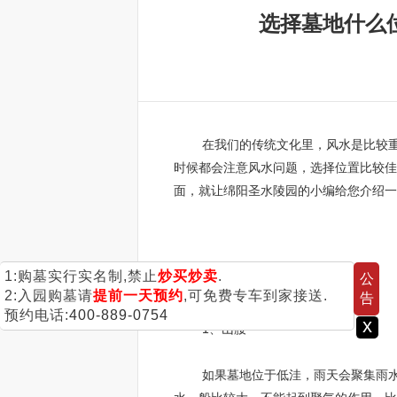
选择墓地什么
在我们的传统文化里，风水是比较重要
时候都会注意风水问题，选择位置比较佳
面，就让绵阳圣水陵园的小编给您介绍一
1:购墓实行实名制,禁止
炒买炒卖
.
公
选择墓地什么位置佳？
2:入园购墓请
提前一天预约
,可免费专车到家接送.
告
预约电话:
400-889-0754
x
1、山腰
如果墓地位于低洼，雨天会聚集雨水，