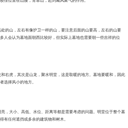
较佳位置在山腰，背靠山，起到藏风聚气的作用。
的山，左右有像护卫一样的山，要注意后面的山要高，左右的山要
多人会认为墓地面朝西比较好，但实际上墓地也需要朝一些吉祥的位
右虎，其次是山龙，聚水明堂，这是取暖的地方。墓地要暖和，因此
者选择风小的地方。
，大小、高低、水位、距离等都是需要考虑的问题。明堂位于整个墓
得有任何遮挡或多余的建筑物和树木。