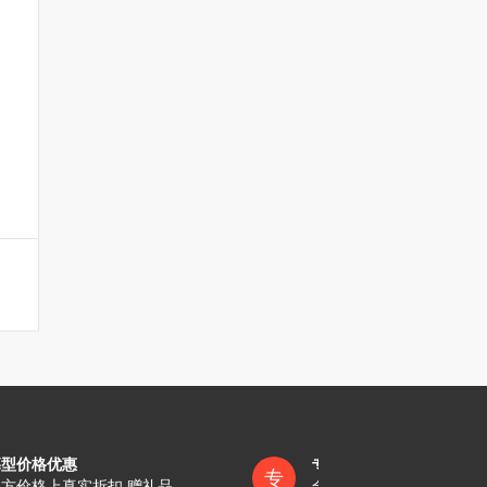
墓型价格优惠
专员一对一服务
专
方价格上真实折扣 赠礼品
全称陪同办理各项手续